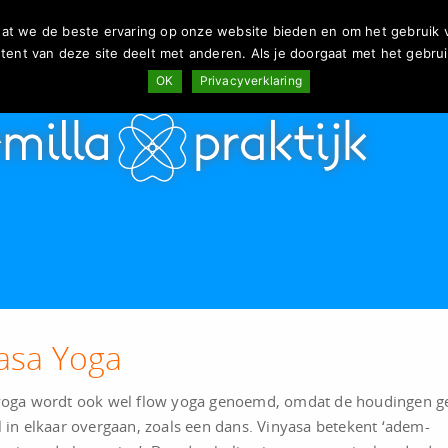
at we de beste ervaring op onze website bieden en om het gebruik va
ent van deze site deelt met anderen. Als je doorgaat met het gebrui
OK
Privacyverklaring
asa Yoga
yoga wordt ook wel flow yoga genoemd, omdat de houdingen gel
 in elkaar overgaan, zoals een dans. Vinyasa betekent ‘adem-