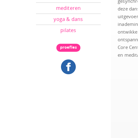
gesynchr
mediteren
deze dan
uitgevoe
yoga & dans
inademin
pilates
ontwikkel
ontspanni
Core Centr
proefles
en medita