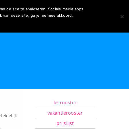
n de site te analyseren. Sociale media apps
k van deze site, ga je hiermee akkoord.
lesrooster
vakantierooster
eidelijk
prijslijst