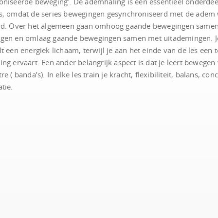
oniseerde beweging’. De ademhaling is een essentieel onderdee
s, omdat de series bewegingen gesynchroniseerd met de adem
rd. Over het algemeen gaan omhoog gaande bewegingen same
gen en omlaag gaande bewegingen samen met uitademingen. J
t een energiek lichaam, terwijl je aan het einde van de les een t
ng ervaart. Een ander belangrijk aspect is dat je leert bewegen 
e ( banda’s). In elke les train je kracht, flexibiliteit, balans, con
tie.