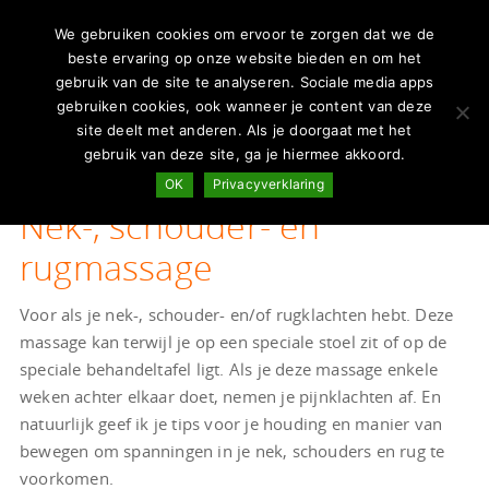
We gebruiken cookies om ervoor te zorgen dat we de
beste ervaring op onze website bieden en om het
gebruik van de site te analyseren. Sociale media apps
gebruiken cookies, ook wanneer je content van deze
site deelt met anderen. Als je doorgaat met het
gebruik van deze site, ga je hiermee akkoord.
OK
Privacyverklaring
Nek-, schouder- en
rugmassage
Voor als je nek-, schouder- en/of rugklachten hebt. Deze
massage kan terwijl je op een speciale stoel zit of op de
speciale behandeltafel ligt. Als je deze massage enkele
weken achter elkaar doet, nemen je pijnklachten af. En
natuurlijk geef ik je tips voor je houding en manier van
bewegen om spanningen in je nek, schouders en rug te
voorkomen.