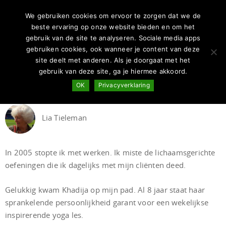
We gebruiken cookies om ervoor te zorgen dat we de
beste ervaring op onze website bieden en om het
Archieven
gebruik van de site te analyseren. Sociale media apps
gebruiken cookies, ook wanneer je content van deze
site deelt met anderen. Als je doorgaat met het
gebruik van deze site, ga je hiermee akkoord.
Yoga houdt me jong en soepel
OK
Privacyverklaring
Lia Tieleman
In 2005 stopte ik met werken. Ik miste de lichaamsgerichte
oefeningen die ik dagelijks met mijn cliënten deed.
Gelukkig kwam Khadija op mijn pad. Al 8 jaar staat haar
sprankelende persoonlijkheid garant voor een wekelijkse
inspirerende yoga les.